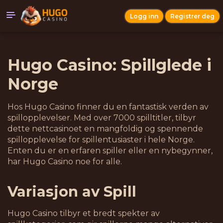
Logg inn
Registrer deg
Hugo Casino: Spillglede i
Norge
Hos Hugo Casino finner du en fantastisk verden av
spillopplevelser. Med over 7000 spilltitler, tilbyr
dette nettcasinoet en mangfoldig og spennende
spillopplevelse for spillentusiaster i hele Norge.
Enten du er en erfaren spiller eller en nybegynner,
har Hugo Casino noe for alle.
Variasjon av Spill
Hugo Casino tilbyr et bredt spekter av