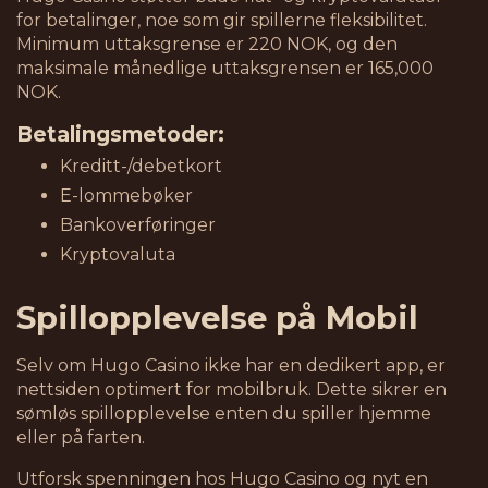
for betalinger, noe som gir spillerne fleksibilitet.
Minimum uttaksgrense er 220 NOK, og den
maksimale månedlige uttaksgrensen er 165,000
NOK.
Betalingsmetoder:
Kreditt-/debetkort
E-lommebøker
Bankoverføringer
Kryptovaluta
Spillopplevelse på Mobil
Selv om Hugo Casino ikke har en dedikert app, er
nettsiden optimert for mobilbruk. Dette sikrer en
sømløs spillopplevelse enten du spiller hjemme
eller på farten.
Utforsk spenningen hos Hugo Casino og nyt en